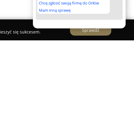
Chcę zgłosić swoją firmę do Orłów
Mam inną sprawę
Sprawdź
ieszyć się sukcesem.
ojciech Gębski
ski
, mająca swoją siedzibę w Koninie przy ul.
ieprzerwanie od 1991 roku, świadcząc szeroki
nictwa przemysłowego. Firma koncentruje się na
 montażowych i spawalniczych, a także prowadzi
alacji dla kluczowych gałęzi gospodarki. W skład
jaliści, którzy realizują projekty dla takich
łady chemiczne, elektrociepłownie, cukrownie