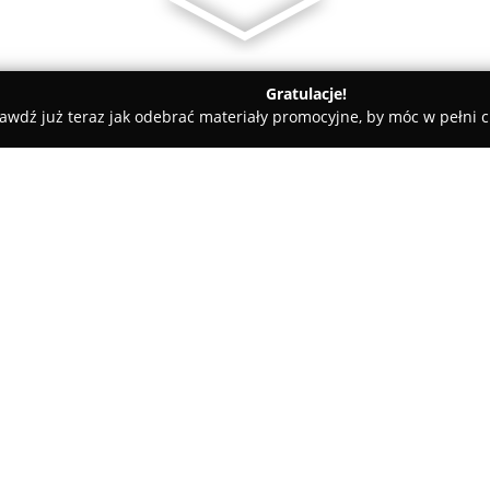
Gratulacje!
awdź już teraz jak odebrać materiały promocyjne, by móc w pełni c
towe, architekci, projektanci wnętrz - Konin
ENERGO-SERWIS W
O firmie:
ENERGO-SERWIS Wojciech Gęb
Przemysłowej 83, funkcjonuje n
zakres usług w sektorze budow
realizacji kompleksowych prac
Pokaż więcej >>
modernizacje oraz remonty inst
kadry wchodzą doświadczeni spec
odbiorców jak elektrownie, zak