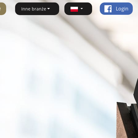
ę
Login
Inne branże