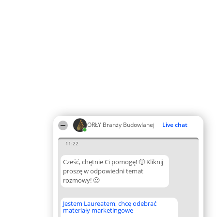
ORŁY Branży Budowlanej
Live chat
11:22
Cześć, chętnie Ci pomogę! 🙂 Kliknij
proszę w odpowiedni temat
rozmowy! 🙂
Jestem Laureatem, chcę odebrać
materiały marketingowe