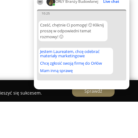
ORŁY Branży Budowlanej
Live chat
10:25
Cześć, chętnie Ci pomogę! 🙂 Kliknij
proszę w odpowiedni temat
rozmowy! 🙂
Jestem Laureatem, chcę odebrać
materiały marketingowe
Chcę zgłosić swoją firmę do Orłów
Mam inną sprawę
Sprawdź
ieszyć się sukcesem.
E Oznakowanie Dróg