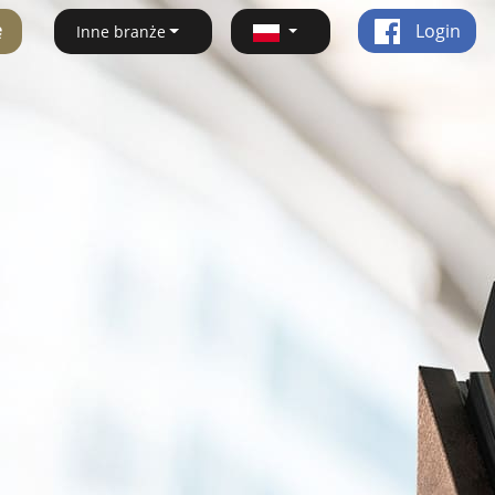
ę
Login
Inne branże