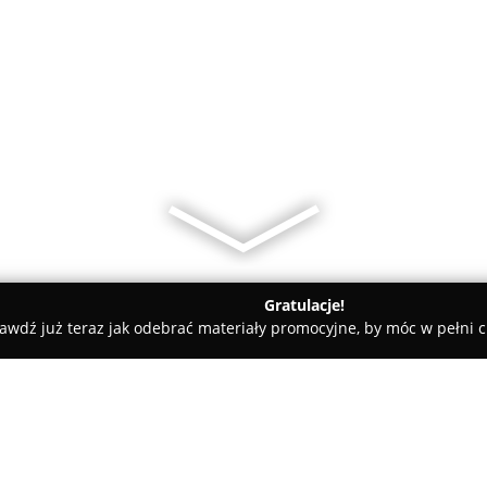
Gratulacje!
awdź już teraz jak odebrać materiały promocyjne, by móc w pełni c
towe, architekci, projektanci wnętrz - Poświętne
EXPRESS LIN