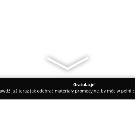
Gratulacje!
awdź już teraz jak odebrać materiały promocyjne, by móc w pełni c
owe, architekci, projektanci wnętrz - powiat sierpecki
Domy m