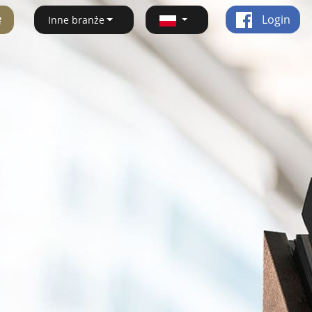
ę
Login
Inne branże