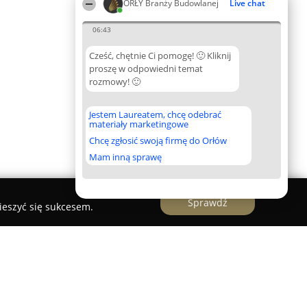
ORŁY Branży Budowlanej
Live chat
06:43
Cześć, chętnie Ci pomogę! 🙂 Kliknij
proszę w odpowiedni temat
rozmowy! 🙂
Jestem Laureatem, chcę odebrać
materiały marketingowe
Chcę zgłosić swoją firmę do Orłów
Mam inną sprawę
Sprawdź
ieszyć się sukcesem.
eble ogrodowe sauny a wszystko z drewna