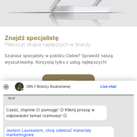
Znajdź specjalistę
Plebiscyt skupia najlepszych w branży
Szukasz specjalisty w pobliżu Ciebie? Sprawdź naszą
wyszukiwarkę. Korzystaj tylko z usług najlepszych!
Szukaj
ORŁY Branży Budowlanej
Live chat
16:41
Cześć, chętnie Ci pomogę! 🙂 Kliknij proszę w
odpowiedni temat rozmowy! 🙂
Organizator plebiscytu
Plebiscyt
Kontakt
Jestem Laureatem, chcę odebrać materiały
Bright Side Solutions sp. z o.
Laureaci
Kontakt
marketingowe
o. sp. k.
Lista