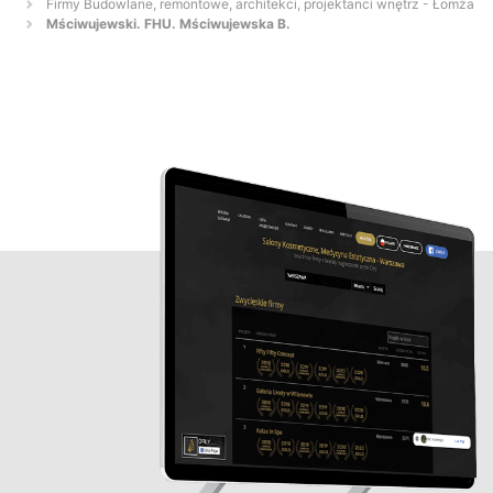
Firmy Budowlane, remontowe, architekci, projektanci wnętrz - Łomża
Mściwujewski. FHU. Mściwujewska B.