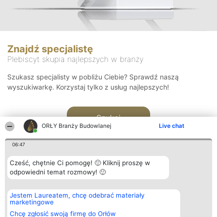
Znajdź specjalistę
Plebiscyt skupia najlepszych w branży
Szukasz specjalisty w pobliżu Ciebie? Sprawdź naszą
wyszukiwarkę. Korzystaj tylko z usług najlepszych!
Szukaj
ORŁY Branży Budowlanej
Live chat
06:47
Cześć, chętnie Ci pomogę! 🙂 Kliknij proszę w
odpowiedni temat rozmowy! 🙂
Organizator plebiscytu
Plebiscyt
Kontakt
Jestem Laureatem, chcę odebrać materiały
Bright Side Solutions sp. z o.
Laureaci
Kontakt
marketingowe
o. sp. k.
Lista
ul. Ruska 22
wszystkich
Chcę zgłosić swoją firmę do Orłów