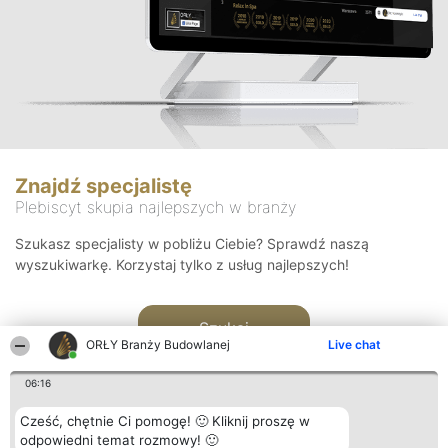
Znajdź specjalistę
Plebiscyt skupia najlepszych w branży
Szukasz specjalisty w pobliżu Ciebie? Sprawdź naszą
wyszukiwarkę. Korzystaj tylko z usług najlepszych!
Szukaj
ORŁY Branży Budowlanej
Live chat
06:16
Cześć, chętnie Ci pomogę! 🙂 Kliknij proszę w
odpowiedni temat rozmowy! 🙂