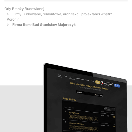
Orły Branży Budowlanej
Firmy Budowlane, remontowe, architekci, projektanci wnętrz -
Poronin
Firma Rem-Bud Stanisław Majerczyk