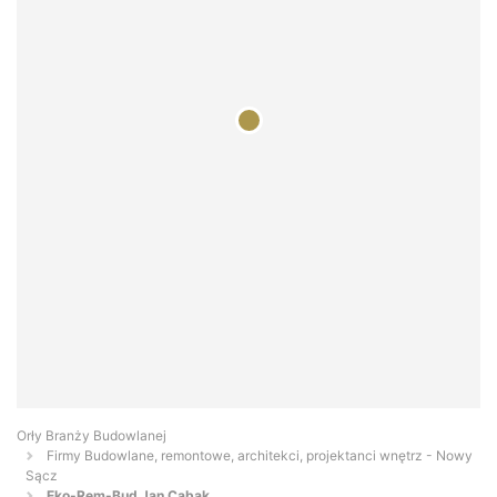
Orły Branży Budowlanej
Firmy Budowlane, remontowe, architekci, projektanci wnętrz - Nowy
Sącz
Eko-Rem-Bud Jan Cabak