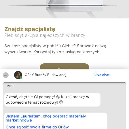
Znajdź specjalistę
Plebiscyt skupia najlepszych w branży
Szukasz specjalisty w pobliżu Ciebie? Sprawdź naszą
wyszukiwarkę. Korzystaj tylko z usług najlepszych!
Szukaj
ORŁY Branży Budowlanej
Live chat
21:10
Cześć, chętnie Ci pomogę! 🙂 Kliknij proszę w
odpowiedni temat rozmowy! 🙂
Organizator plebiscytu
Plebiscyt
Kontakt
Jestem Laureatem, chcę odebrać materiały
Bright Side Solutions sp. z o.
Laureaci
Kontakt
marketingowe
o. sp. k.
Lista
ul. Ruska 22
wszystkich
Chcę zgłosić swoją firmę do Orłów