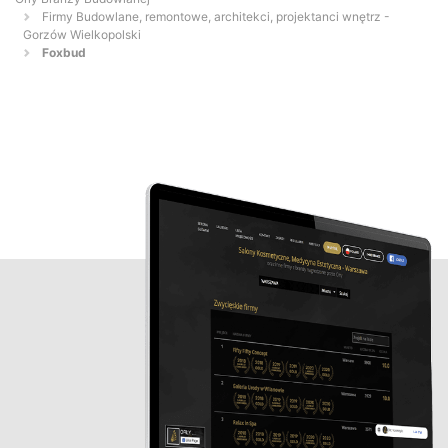
Firmy Budowlane, remontowe, architekci, projektanci wnętrz -
Gorzów Wielkopolski
Foxbud