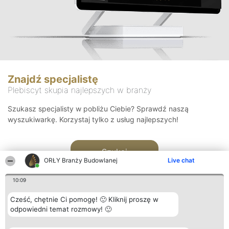
Znajdź specjalistę
Plebiscyt skupia najlepszych w branży
Szukasz specjalisty w pobliżu Ciebie? Sprawdź naszą
wyszukiwarkę. Korzystaj tylko z usług najlepszych!
Szukaj
ORŁY Branży Budowlanej
Live chat
10:09
Cześć, chętnie Ci pomogę! 🙂 Kliknij proszę w
odpowiedni temat rozmowy! 🙂
Organizator plebiscytu
Plebiscyt
Kontakt