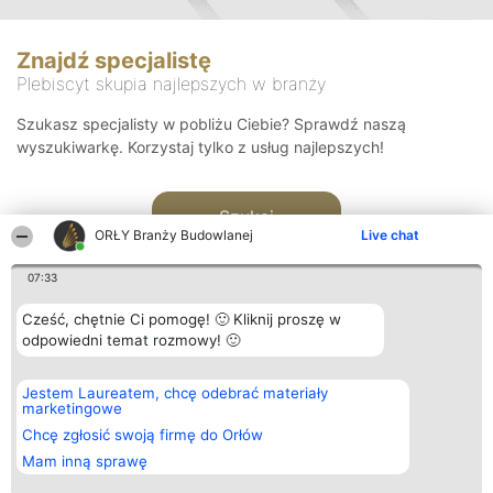
Znajdź specjalistę
Plebiscyt skupia najlepszych w branży
Szukasz specjalisty w pobliżu Ciebie? Sprawdź naszą
wyszukiwarkę. Korzystaj tylko z usług najlepszych!
Szukaj
ORŁY Branży Budowlanej
Live chat
07:33
Cześć, chętnie Ci pomogę! 🙂 Kliknij proszę w
odpowiedni temat rozmowy! 🙂
Organizator plebiscytu
Plebiscyt
Kontakt
Jestem Laureatem, chcę odebrać materiały
Bright Side Solutions sp. z o.
Laureaci
Kontakt
marketingowe
o. sp. k.
Lista
ul. Ruska 22
wszystkich
Chcę zgłosić swoją firmę do Orłów
Wrocław 50-079
Laureatów
Mam inną sprawę
KRS 0000749100 | Regon
Zasady
381313360 | NIP 8943132676
Regulamin