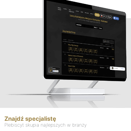
Znajdź specjalistę
Plebiscyt skupia najlepszych w branży