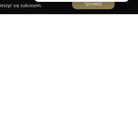
Sprawdź
ieszyć się sukcesem.
p z o o
rstwem funkcjonującym w branży budowlanej,
zynie nad Odrą. Firma specjalizuje się w
udową obiektów, zapewniając szerokie wsparcie
ów przedsięwzięcia.
ngażowani specjaliści, dla których kluczowe
az solidność wykonywanych zleceń. Oferta firmy
onalne roboty ziemne, rozbiórki, wyburzenia, jak
 materiałów powstałych podczas prac.
a partnerami umożliwia spółce sprawną obsługę
tapów inwestycji budowlanych, czuwając nad