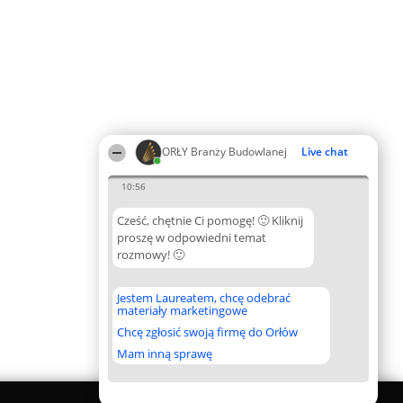
ORŁY Branży Budowlanej
Live chat
10:56
Cześć, chętnie Ci pomogę! 🙂 Kliknij
proszę w odpowiedni temat
rozmowy! 🙂
Jestem Laureatem, chcę odebrać
materiały marketingowe
Chcę zgłosić swoją firmę do Orłów
Mam inną sprawę