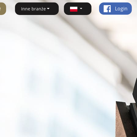
ę
Login
Inne branże