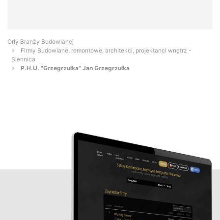
Orły Branży Budowlanej
Firmy Budowlane, remontowe, architekci, projektanci wnętrz -
Siennica
P.H.U. "Grzegrzułka" Jan Grzegrzułka