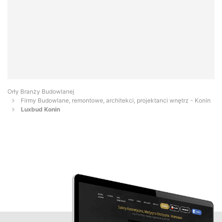
Orły Branży Budowlanej
Firmy Budowlane, remontowe, architekci, projektanci wnętrz - Konin
Luxbud Konin