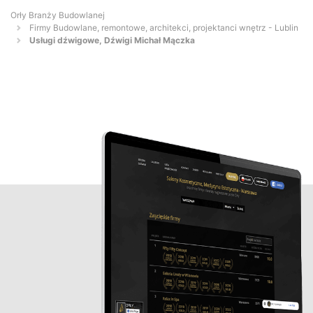
Orły Branży Budowlanej
Firmy Budowlane, remontowe, architekci, projektanci wnętrz - Lublin
Usługi dźwigowe, Dźwigi Michał Mączka