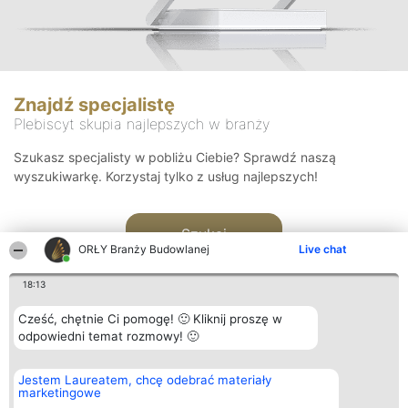
Znajdź specjalistę
Plebiscyt skupia najlepszych w branży
Szukasz specjalisty w pobliżu Ciebie? Sprawdź naszą
wyszukiwarkę. Korzystaj tylko z usług najlepszych!
Szukaj
ORŁY Branży Budowlanej
Live chat
18:13
Cześć, chętnie Ci pomogę! 🙂 Kliknij proszę w
odpowiedni temat rozmowy! 🙂
Organizator plebiscytu
Plebiscyt
Kontakt
Jestem Laureatem, chcę odebrać materiały
Bright Side Solutions sp. z o.
Laureaci
Kontakt
marketingowe
o. sp. k.
Lista