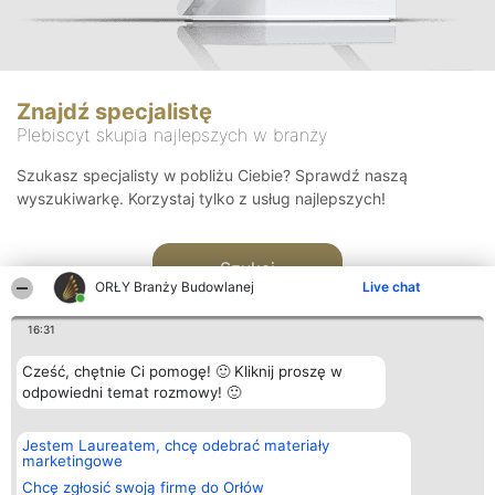
Znajdź specjalistę
Plebiscyt skupia najlepszych w branży
Szukasz specjalisty w pobliżu Ciebie? Sprawdź naszą
wyszukiwarkę. Korzystaj tylko z usług najlepszych!
Szukaj
ORŁY Branży Budowlanej
Live chat
16:31
Cześć, chętnie Ci pomogę! 🙂 Kliknij proszę w
odpowiedni temat rozmowy! 🙂
Organizator plebiscytu
Plebiscyt
Kontakt
Jestem Laureatem, chcę odebrać materiały
Bright Side Solutions sp. z o.
Laureaci
Kontakt
marketingowe
o. sp. k.
Lista
ul. Ruska 22
wszystkich
Chcę zgłosić swoją firmę do Orłów