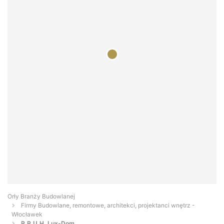
Orły Branży Budowlanej
Firmy Budowlane, remontowe, architekci, projektanci wnętrz -
Włocławek
P.P.U.H. Lux-Dom