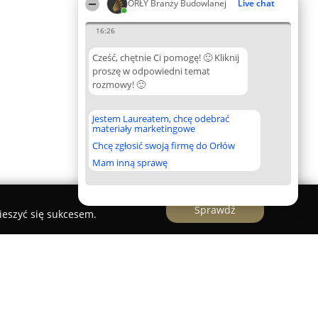
ORŁY Branży Budowlanej
Live chat
16:26
Cześć, chętnie Ci pomogę! 🙂 Kliknij
proszę w odpowiedni temat
rozmowy! 🙂
Jestem Laureatem, chcę odebrać
materiały marketingowe
Chcę zgłosić swoją firmę do Orłów
Mam inną sprawę
Sprawdź
ieszyć się sukcesem.
o Wielobranżowe BANIMEX Sp. z o.o.