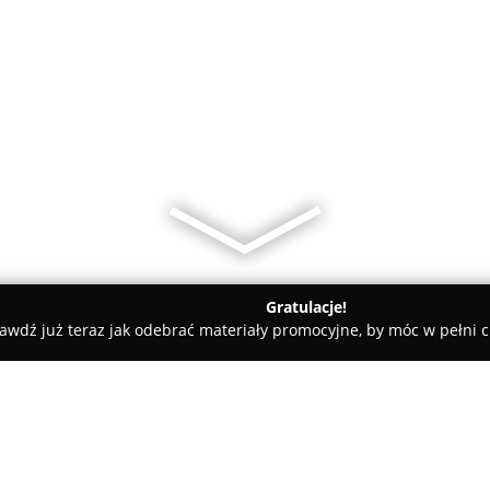
Gratulacje!
awdź już teraz jak odebrać materiały promocyjne, by móc w pełni c
towe, architekci, projektanci wnętrz - Będzin
Przedsiębiorstw