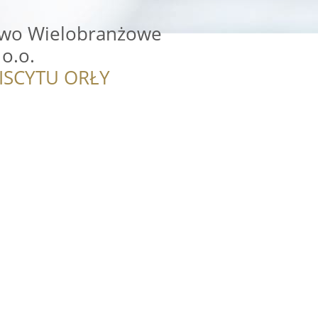
two Wielobranżowe
o.o.
ISCYTU ORŁY