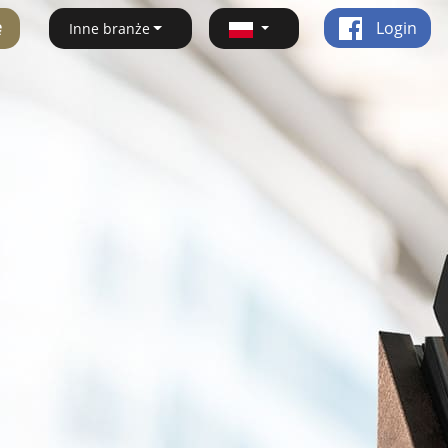
ę
Login
Inne branże