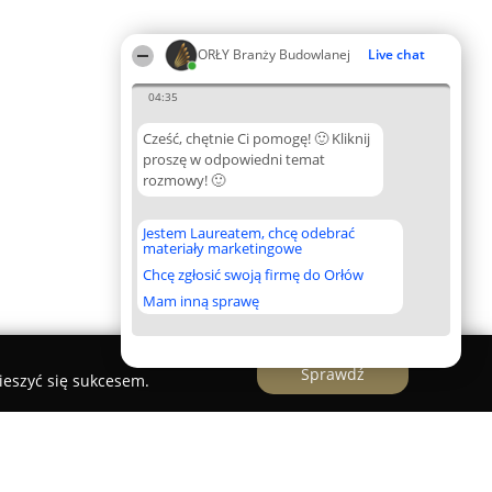
ORŁY Branży Budowlanej
Live chat
04:35
Cześć, chętnie Ci pomogę! 🙂 Kliknij
proszę w odpowiedni temat
rozmowy! 🙂
Jestem Laureatem, chcę odebrać
materiały marketingowe
Chcę zgłosić swoją firmę do Orłów
Mam inną sprawę
Sprawdź
ieszyć się sukcesem.