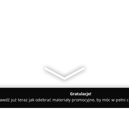
Gratulacje!
awdź już teraz jak odebrać materiały promocyjne, by móc w pełni c
towe, architekci, projektanci wnętrz - Pszczyna
ane, stan surowy, wykończenia wnętrz. Podbioł K.