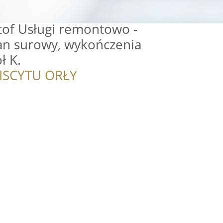
tof Usługi remontowo -
an surowy, wykończenia
ł K.
ISCYTU ORŁY