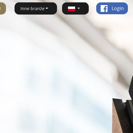
ę
Login
Inne branże