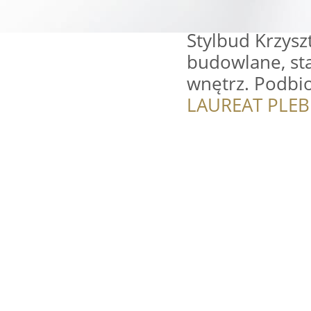
Stylbud Krzysz
budowlane, st
wnętrz. Podbio
LAUREAT PLEB