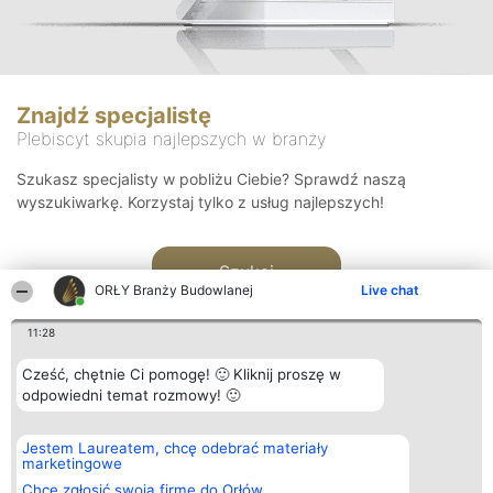
Znajdź specjalistę
Plebiscyt skupia najlepszych w branży
Szukasz specjalisty w pobliżu Ciebie? Sprawdź naszą
wyszukiwarkę. Korzystaj tylko z usług najlepszych!
Szukaj
ORŁY Branży Budowlanej
Live chat
11:28
Cześć, chętnie Ci pomogę! 🙂 Kliknij proszę w
odpowiedni temat rozmowy! 🙂
Organizator plebiscytu
Plebiscyt
Kontakt
Jestem Laureatem, chcę odebrać materiały
Bright Side Solutions sp. z o.
Laureaci
Kontakt
marketingowe
o. sp. k.
Lista
ul. Ruska 22
wszystkich
Chcę zgłosić swoją firmę do Orłów