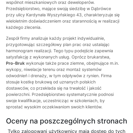
wspólnot mieszkaniowych oraz deweloperów.
Przedsiębiorstwo, mające swoją siedzibę w Dąbrówce
przy ulicy Kardynała Wyszyńskiego 43, charakteryzuje się
wieloletnim doświadczeniem oraz starannością w realizacji
każdego zlecenia.
Zespół firmy analizuje każdy projekt indywidualnie,
przygotowując szczegółowy plan prac oraz ustalając
harmonogram realizacji. Tego typu podejście zapewnia
satysfakcję z wykonanych usług. Oprócz brukarstwa,
Pro-Bruk
wykonuje także prace ziemne, obejmujące m.in.
wykopy, niwelacje terenu oraz montaż systemów
odwodnień i drenaży, w tym odpływów z rynien. Firma
stosuje kostkę brukową od uznanych polskich
dostawców, co przekłada się na trwałość i jakość
powierzchni. Przedsiębiorstwo systematycznie podnosi
swoje kwalifikacje, uczestnicząc w szkoleniach, by
sprostać wysokim oczekiwaniom swoich klientów.
Oceny na poszczególnych stronach
Tylko zalogowani użytkownicy maja dostęp do tych