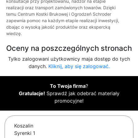
konsultacje przy projektowaniu, nadzór na etapie
realizacji oraz transport zamówionych towarów. Dzięki
temu Centrum Kostki Brukowej i Ogrodzeń Schroder
zapewnia pomoc na każdym etapie realizacji inwestycji,
dbając o wysoką jakość produktów oraz ekspercką
wiedzę.
Oceny na poszczególnych stronach
Tylko zalogowani użytkownicy maja dostęp do tych
danych.
Kliknij, aby się zalogować.
To Twoja firma
?
Gratulacje!
Sprawdź jak odebrać materiały
promocyjne!
Koszalin
Syrenki 1