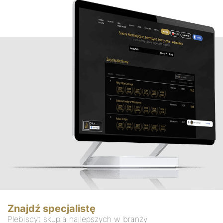
Znajdź specjalistę
Plebiscyt skupia najlepszych w branży