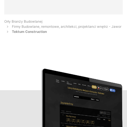
Orły Branży Budowlanej
Firmy Budowlane, remontowe, architekci, projektanci wnętrz - Jawor
Tektum Construction