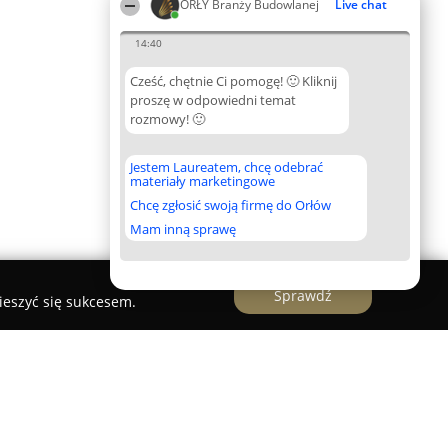
ORŁY Branży Budowlanej
Live chat
14:40
Cześć, chętnie Ci pomogę! 🙂 Kliknij
proszę w odpowiedni temat
rozmowy! 🙂
Jestem Laureatem, chcę odebrać
materiały marketingowe
Chcę zgłosić swoją firmę do Orłów
Mam inną sprawę
Sprawdź
ieszyć się sukcesem.
Kamil Jastrzębski