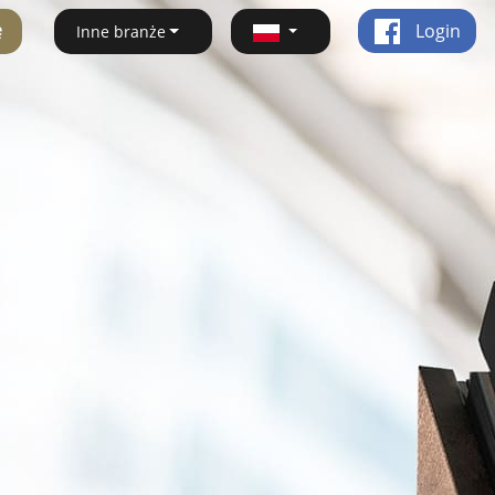
ę
Login
Inne branże