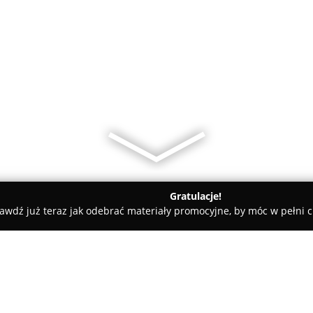
Gratulacje!
awdź już teraz jak odebrać materiały promocyjne, by móc w pełni c
towe, architekci, projektanci wnętrz - Celestynów
Thermo-Dom 