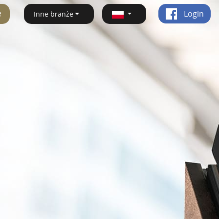
ę
Login
Inne branże