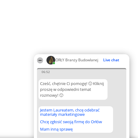
ORŁY Branży Budowlanej
Live chat
06:52
Cześć, chętnie Ci pomogę! 🙂 Kliknij
proszę w odpowiedni temat
rozmowy! 🙂
Jestem Laureatem, chcę odebrać
materiały marketingowe
Chcę zgłosić swoją firmę do Orłów
Mam inną sprawę