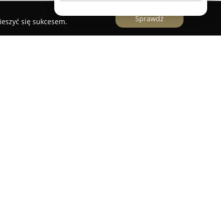
Sprawdź
ieszyć się sukcesem.
owo-budowlane Piotr Piosicki
Budowlane
to firma z sektora budowlanego, która
bliskich terenach od 2017 roku. Przedsiębiorstwo
eksowych prac związanych z remontami i
ąc zarówno nowe inwestycje, jak i modernizacje
spół firmy wykorzystuje nowoczesne metody
ysoką jakość wykonanych usług.
Piosicki za przejrzystość komunikacji w trakcie
raz terminowość realizacji powierzonych
ofesjonalne wsparcie i doradztwo w doborze