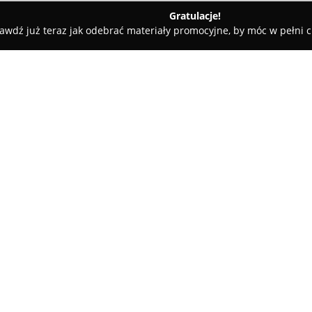
Gratulacje!
awdź już teraz jak odebrać materiały promocyjne, by móc w pełni c
towe, architekci, projektanci wnętrz - Szczecin
Usługi remont
Piosicki
O firmie:
Piosicki Usługi Remontowo-
działa w Szczecinie oraz na po
skupia się na realizacji kompl
wykończeniem wnętrz, obsługuj
Pokaż więcej >>
już istniejących budynków. Ze
technologiczne, gwarantując w
Klienci cenią przedsiębiorstwo 
realizacji działań, solidność o
projektów. Usługi obejmują pr