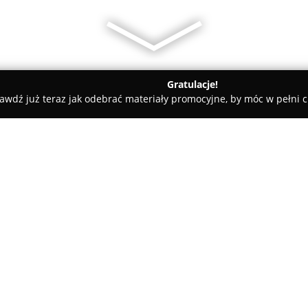
Gratulacje!
awdź już teraz jak odebrać materiały promocyjne, by móc w pełni c
owe, architekci, projektanci wnętrz - Białystok
VACAT - bud
O firmie:
VACAT - budowa domów
jest 
budowlanym od 1999 roku z sie
realizację inwestycji związan
wykonanie projektów w różnyc
Pokaż więcej >>
surowy, deweloperski oraz całk