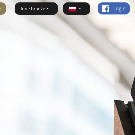
ę
Login
Inne branże