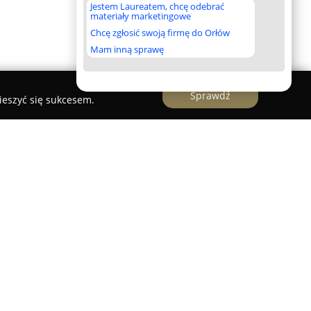
Jestem Laureatem, chcę odebrać
materiały marketingowe
Chcę zgłosić swoją firmę do Orłów
Mam inną sprawę
Sprawdź
ieszyć się sukcesem.
owa domów
przedsiębiorstwem działającym w sektorze
dzibą w Białymstoku, które oferuje kompleksową
ych z domami jednorodzinnymi. Firma umożliwia
h standardach wykończenia, obejmujących stan
owicie wykończone budynki w wersji „pod klucz”.