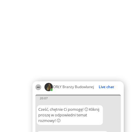
ORŁY Branży Budowlanej
Live chat
20:07
Cześć, chętnie Ci pomogę! 🙂 Kliknij
proszę w odpowiedni temat
rozmowy! 🙂