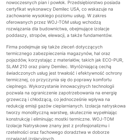
nowoczesnych pian i powłok. Przedsiębiorstwo posiada
certyfikat wykonawcy Demilec USA, co wskazuje na
zachowanie wysokiego poziomu usług. W zakres
oferowanych przez WOJ-TOM usług wchodzą
rozwiązania dla budownictwa, obejmujące izolacje
poddaszy, stropów, elewacji, a także fundamentów.
Firma podejmuje się także zleceń dotyczących
termicznego zabezpieczenia magazynów, hal oraz
pojazdów, korzystając z materiałów, takich jak ECO-PUR,
SLAM 210 oraz piany Demilec. Wyróżniającą cechą
świadczonych usług jest trwałość i efektywność ochrony
termicznej, co przyczynia się do poprawy komfortu
cieplnego. Wykorzystanie innowacyjnych technologii
pozwala na ograniczenie zapotrzebowania na energię
grzewczą i chłodzącą, co jednocześnie wpływa na
redukcję emisji gazów cieplarnianych. Izolacja natryskowa
tworzy monolityczną warstwę, skutecznie wypełniając
konstrukcję i eliminując mostki termiczne. WOJ-TOM
Izolacje Natryskowe znany jest z profesjonalizmu i
rzetelności oraz fachowego doradztwa w doborze
rozwiązań izolacyjnych.