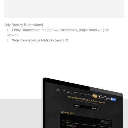
Orły Branży Budowlanej
Firmy Budowlane, remontowe, architekci, projektanci wnętrz -
Sławno
Woj-Tom Izolacje Natryskowe S.C.