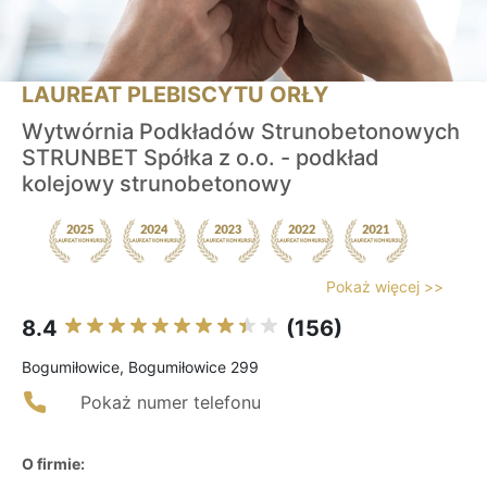
LAUREAT PLEBISCYTU ORŁY
Wytwórnia Podkładów Strunobetonowych
STRUNBET Spółka z o.o. - podkład
kolejowy strunobetonowy
Pokaż więcej >>
8.4
(156)
Bogumiłowice, Bogumiłowice 299
Pokaż numer telefonu
O firmie: