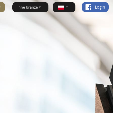
ę
Login
Inne branże