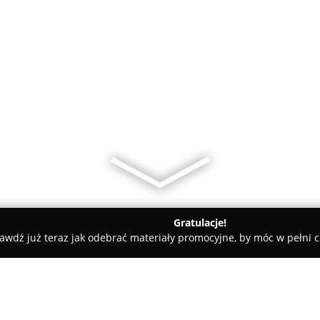
Gratulacje!
awdź już teraz jak odebrać materiały promocyjne, by móc w pełni c
towe, architekci, projektanci wnętrz - Rzeszów
Remonty Górec