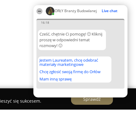
ORŁY Branży Budowlanej
Live chat
16:18
Cześć, chętnie Ci pomogę! 🙂 Kliknij
proszę w odpowiedni temat
rozmowy! 🙂
Jestem Laureatem, chcę odebrać
materiały marketingowe
Chcę zgłosić swoją firmę do Orłów
Mam inną sprawę
Sprawdź
ieszyć się sukcesem.
ki