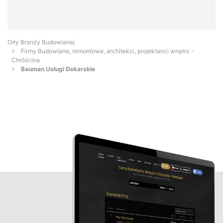
Orły Branży Budowlanej
Firmy Budowlane, remontowe, architekci, projektanci wnętrz -
Chróścina
Bauman Usługi Dekarskie