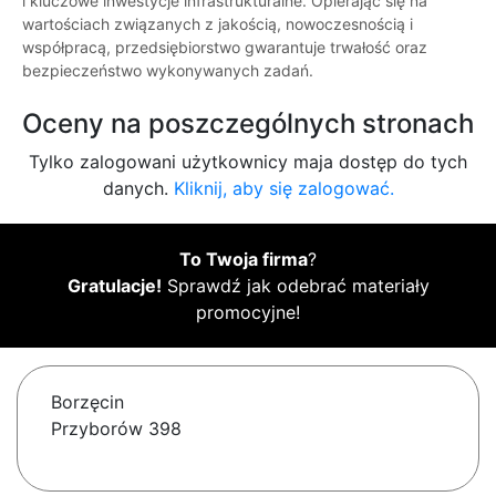
i kluczowe inwestycje infrastrukturalne. Opierając się na
wartościach związanych z jakością, nowoczesnością i
współpracą, przedsiębiorstwo gwarantuje trwałość oraz
bezpieczeństwo wykonywanych zadań.
Oceny na poszczególnych stronach
Tylko zalogowani użytkownicy maja dostęp do tych
danych.
Kliknij, aby się zalogować.
To Twoja firma
?
Gratulacje!
Sprawdź jak odebrać materiały
promocyjne!
Borzęcin
Przyborów 398