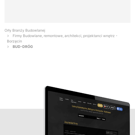
Orły Branży Budowlanej
Firmy Budowlane, remontowe, architekci, projektanci wnętrz -
Borzęcin
BUD-DRÓG