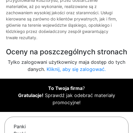
przygotowania kosztorysu, przez dostarczenie
materiałów, aż po wykonanie, realizowane są z
zachowaniem wysokiej jakości oraz staranności. Usługi
kierowane są zarówno do klientów prywatnych, jak i firm,
głównie na terenie województw śląskiego, opolskiego i
łódzkiego przez doświadczony zespół gwarantujący
trwałe rezultaty.
Oceny na poszczególnych stronach
Tylko zalogowani użytkownicy maja dostęp do tych
danych.
Kliknij, aby się zalogować.
To Twoja firma
?
Gratulacje!
Sprawdź jak odebrać materiały
promocyjne!
Panki