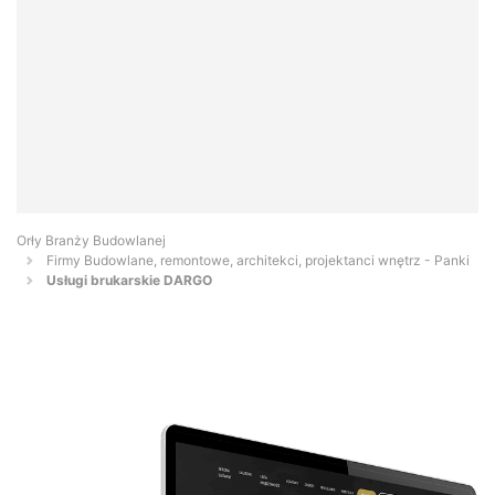
Orły Branży Budowlanej
Firmy Budowlane, remontowe, architekci, projektanci wnętrz - Panki
Usługi brukarskie DARGO