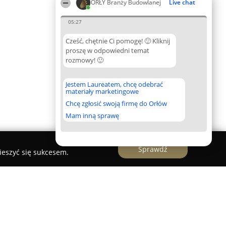
ORŁY Branży Budowlanej
Live chat
05:27
Cześć, chętnie Ci pomogę! 🙂 Kliknij
proszę w odpowiedni temat
rozmowy! 🙂
Jestem Laureatem, chcę odebrać
materiały marketingowe
Chcę zgłosić swoją firmę do Orłów
Mam inną sprawę
Sprawdź
ieszyć się sukcesem.
c. Witanowska E., Doniecki P.