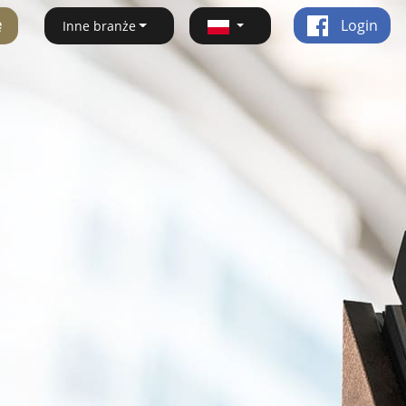
ę
Login
Inne branże