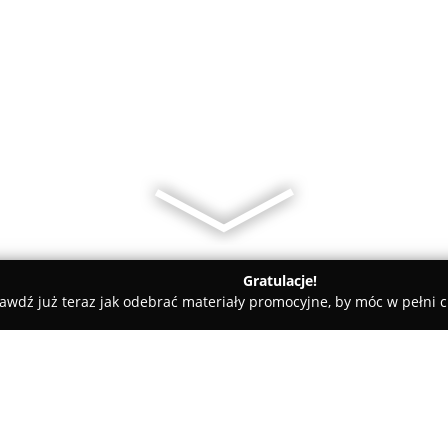
Gratulacje!
awdź już teraz jak odebrać materiały promocyjne, by móc w pełni c
towe, architekci, projektanci wnętrz - Warszawa
E.P.Invest s.