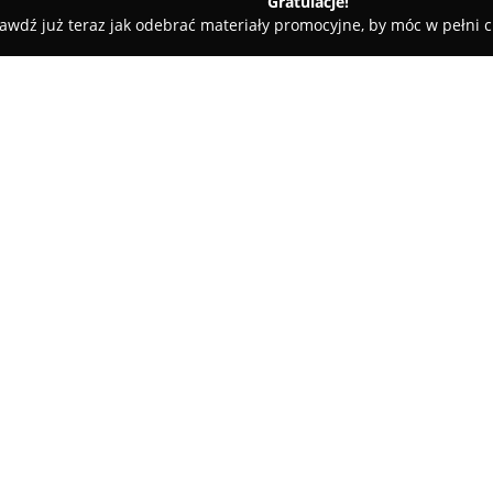
Gratulacje!
awdź już teraz jak odebrać materiały promocyjne, by móc w pełni c
towe, architekci, projektanci wnętrz - Nędza
lowo-Usługowe Wojciech Ruchała
yjno-Handlowo-
O firmie:
Ergobud Przedsiębiorstwo P
Ruchała
to firma z siedzibą w 
Przedsiębiorstwo posiada doś
oferując szeroki zakres usług 
kompleksowe realizacje różnor
Pokaż więcej >>
realizacją projektów obiektów uż
rowerowe czy miejsca rekreacy
Wieloletnia obecność na rynk
projektami umożliwiają Ergobu