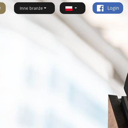
ę
Login
Inne branże