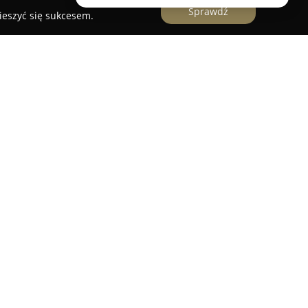
Sprawdź
ieszyć się sukcesem.
rodukcyjno-Handlowo-Usługowe Wojciech
Nędzy, działająca w branży budowlanej.
wiadczenie w wykonawstwie robót budowlanych,
obejmujących przygotowanie podłoża i
odnych nawierzchni. Firma zajmuje się także
yteczności publicznej, takich jak boiska, ścieżki
jne.
u oraz rozbudowane kompetencje w zarządzaniu
d efektywne realizowanie zarówno drobniejszych,