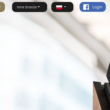
ę
Login
Inne branże