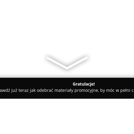
Gratulacje!
awdź już teraz jak odebrać materiały promocyjne, by móc w pełni c
towe, architekci, projektanci wnętrz - Wołomin
Ewe-Mar Mariu