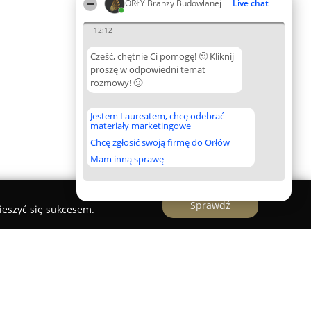
ORŁY Branży Budowlanej
Live chat
12:12
Cześć, chętnie Ci pomogę! 🙂 Kliknij
proszę w odpowiedni temat
rozmowy! 🙂
Jestem Laureatem, chcę odebrać
materiały marketingowe
Chcę zgłosić swoją firmę do Orłów
Mam inną sprawę
Sprawdź
ieszyć się sukcesem.
sz Górak