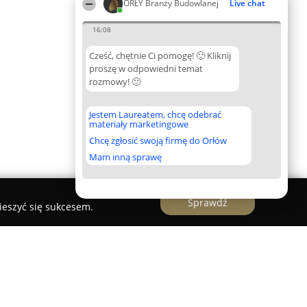
ORŁY Branży Budowlanej
Live chat
16:08
Cześć, chętnie Ci pomogę! 🙂 Kliknij
proszę w odpowiedni temat
rozmowy! 🙂
Jestem Laureatem, chcę odebrać
materiały marketingowe
Chcę zgłosić swoją firmę do Orłów
Mam inną sprawę
Sprawdź
ieszyć się sukcesem.
ty