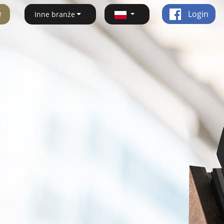
ę
Login
Inne branże