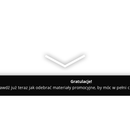
Gratulacje!
awdź już teraz jak odebrać materiały promocyjne, by móc w pełni c
towe, architekci, projektanci wnętrz - Mysłowice
FLESZ Remon