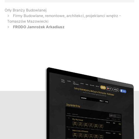
Orły Branży Budowlanej
Firmy Budowlane, remontowe, architekci, projektanci wnętrz -
Tomaszów Mazowiecki
FRODO Jamrożek Arkadiusz