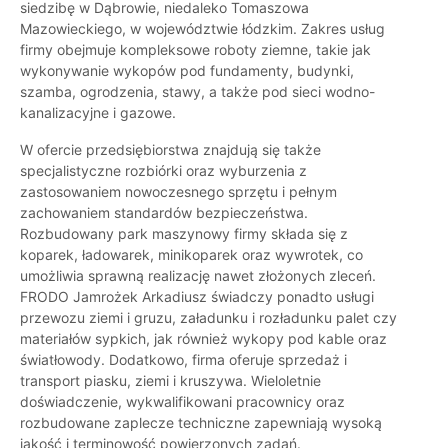
siedzibę w Dąbrowie, niedaleko Tomaszowa
Mazowieckiego, w województwie łódzkim. Zakres usług
firmy obejmuje kompleksowe roboty ziemne, takie jak
wykonywanie wykopów pod fundamenty, budynki,
szamba, ogrodzenia, stawy, a także pod sieci wodno-
kanalizacyjne i gazowe.
W ofercie przedsiębiorstwa znajdują się także
specjalistyczne rozbiórki oraz wyburzenia z
zastosowaniem nowoczesnego sprzętu i pełnym
zachowaniem standardów bezpieczeństwa.
Rozbudowany park maszynowy firmy składa się z
koparek, ładowarek, minikoparek oraz wywrotek, co
umożliwia sprawną realizację nawet złożonych zleceń.
FRODO Jamrożek Arkadiusz świadczy ponadto usługi
przewozu ziemi i gruzu, załadunku i rozładunku palet czy
materiałów sypkich, jak również wykopy pod kable oraz
światłowody. Dodatkowo, firma oferuje sprzedaż i
transport piasku, ziemi i kruszywa. Wieloletnie
doświadczenie, wykwalifikowani pracownicy oraz
rozbudowane zaplecze techniczne zapewniają wysoką
jakość i terminowość powierzonych zadań.