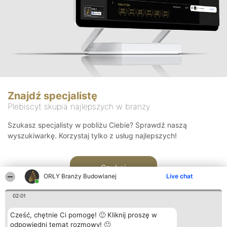
Znajdź specjalistę
Plebiscyt skupia najlepszych w branży
Szukasz specjalisty w pobliżu Ciebie? Sprawdź naszą
wyszukiwarkę. Korzystaj tylko z usług najlepszych!
Szukaj
ORŁY Branży Budowlanej
Live chat
02:01
Cześć, chętnie Ci pomogę! 🙂 Kliknij proszę w
odpowiedni temat rozmowy! 🙂