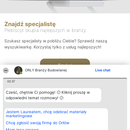
Znajdź specjalistę
Plebiscyt skupia najlepszych w branży
Szukasz specjalisty w pobliżu Ciebie? Sprawdź naszą
wyszukiwarkę. Korzystaj tylko z usług najlepszych!
Szukaj
ORŁY Branży Budowlanej
Live chat
02:37
Cześć, chętnie Ci pomogę! 🙂 Kliknij proszę w
odpowiedni temat rozmowy! 🙂
Organizator plebiscytu
Plebiscyt
Kontakt
Jestem Laureatem, chcę odebrać materiały
Bright Side Solutions sp. z o.
Laureaci
Kontakt
marketingowe
o. sp. k.
Lista
ul. Ruska 22
wszystkich
Chcę zgłosić swoją firmę do Orłów
Wrocław 50-079
Laureatów
Mam inną sprawę
KRS 0000749100 | Regon
Zasady