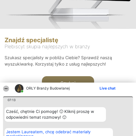
Znajdź specjalistę
Plebiscyt skupia najlepszych w branży
Szukasz specjalisty w pobliżu Ciebie? Sprawdź naszą
wyszukiwarkę. Korzystaj tylko z usług najlepszych!
Szukaj
ORŁY Branży Budowlanej
Live chat
07:13
Cześć, chętnie Ci pomogę! 🙂 Kliknij proszę w
odpowiedni temat rozmowy! 🙂
Organizator plebiscytu
Plebiscyt
Kontakt
Jestem Laureatem, chcę odebrać materiały
Bright Side Solutions sp. z o.
Laureaci
Kontakt