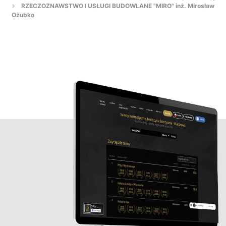
RZECZOZNAWSTWO I USŁUGI BUDOWLANE "MIRO" inż. Mirosław
Ożubko