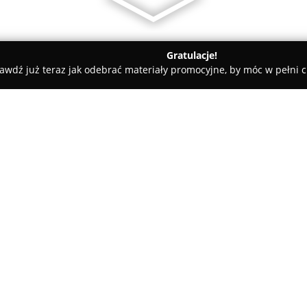
Gratulacje!
awdź już teraz jak odebrać materiały promocyjne, by móc w pełni c
towe, architekci, projektanci wnętrz - Starachowice
PROMIR-
O firmie:
PROMIR-BUD
, zlokalizowana w
Pawła II 25, to firma działając
dekady doświadczenia. Funkcjo
przedsiębiorstwo zyskuje uznan
wysokich standardach jakości i
Zakres usług obejmuje zarówno