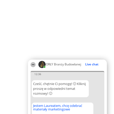
ORŁY Branży Budowlanej
Live chat
12:36
Cześć, chętnie Ci pomogę! 🙂 Kliknij
proszę w odpowiedni temat
rozmowy! 🙂
Jestem Laureatem, chcę odebrać
materiały marketingowe