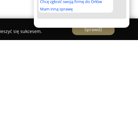
Chcę zgłosić swoją firmę do Orłów
Mam inną sprawę
Sprawdź
ieszyć się sukcesem.
BUD
 Starachowicach przy ul. Aleja Świętego Jana
a w branży budowlanej, posiadająca ponad trzy
nując nieprzerwanie od 1994 roku,
ie poprzez realizację licznych projektów o
 profesjonalizmu.
 tradycyjne roboty budowlane, takie jak prace