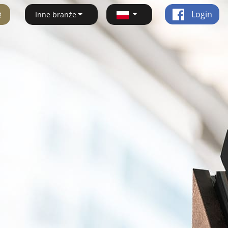
ę
Login
Inne branże