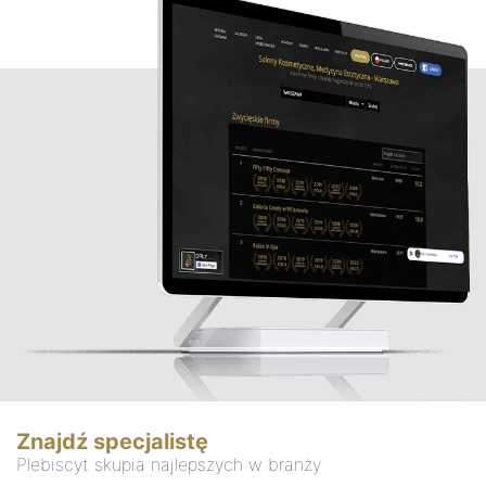
Znajdź specjalistę
Plebiscyt skupia najlepszych w branży