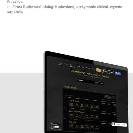
Pruszków
Firma Rutkowski. Usługi budowlane, utrzymanie zieleni, wywóz
odpadów