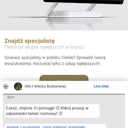
Znajdź specjalistę
Plebiscyt skupia najlepszych w branży
Szukasz specjalisty w pobliżu Ciebie? Sprawdź naszą
wyszukiwarkę. Korzystaj tylko z usług najlepszych!
Szukaj
ORŁY Branży Budowlanej
Live chat
15:17
Cześć, chętnie Ci pomogę! 🙂 Kliknij proszę w
odpowiedni temat rozmowy! 🙂
Organizator plebiscytu
Plebiscyt
Kontakt
Jestem Laureatem, chcę odebrać materiały
Bright Side Solutions sp. z o.
Laureaci
Kontakt