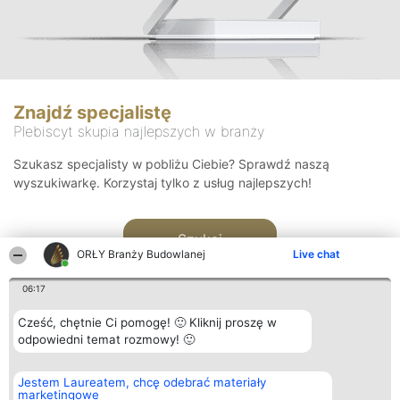
Znajdź specjalistę
Plebiscyt skupia najlepszych w branży
Szukasz specjalisty w pobliżu Ciebie? Sprawdź naszą
wyszukiwarkę. Korzystaj tylko z usług najlepszych!
Szukaj
ORŁY Branży Budowlanej
Live chat
06:17
Cześć, chętnie Ci pomogę! 🙂 Kliknij proszę w
odpowiedni temat rozmowy! 🙂
Organizator plebiscytu
Plebiscyt
Kontakt
Jestem Laureatem, chcę odebrać materiały
Bright Side Solutions sp. z o.
Laureaci
Kontakt
marketingowe
o. sp. k.
Lista