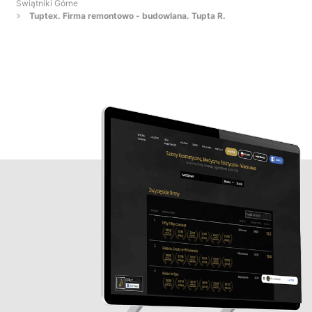
Świątniki Górne
Tuptex. Firma remontowo - budowlana. Tupta R.