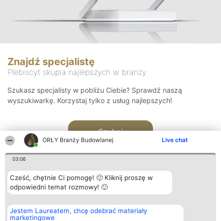
Znajdź specjalistę
Plebiscyt skupia najlepszych w branży
Szukasz specjalisty w pobliżu Ciebie? Sprawdź naszą
wyszukiwarkę. Korzystaj tylko z usług najlepszych!
Szukaj
ORŁY Branży Budowlanej
Live chat
03:06
Cześć, chętnie Ci pomogę! 🙂 Kliknij proszę w
odpowiedni temat rozmowy! 🙂
Organizator plebiscytu
Plebiscyt
Kontakt
Jestem Laureatem, chcę odebrać materiały
Bright Side Solutions sp. z o.
Laureaci
Kontakt
marketingowe
o. sp. k.
Lista