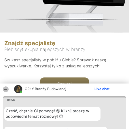
Znajdź specjalistę
Plebiscyt skupia najlepszych w branży
Szukasz specjalisty w pobliżu Ciebie? Sprawdź naszą
wyszukiwarkę. Korzystaj tylko z usług najlepszych!
Szukaj
ORŁY Branży Budowlanej
Live chat
01:56
Cześć, chętnie Ci pomogę! 🙂 Kliknij proszę w
odpowiedni temat rozmowy! 🙂
Organizator plebiscytu
Plebiscyt
Kontakt