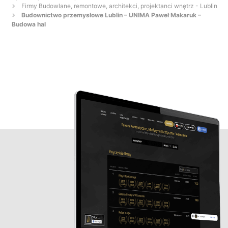
Firmy Budowlane, remontowe, architekci, projektanci wnętrz - Lublin
Budownictwo przemysłowe Lublin – UNIMA Paweł Makaruk –
Budowa hal