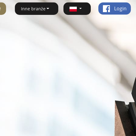
ę
Login
Inne branże