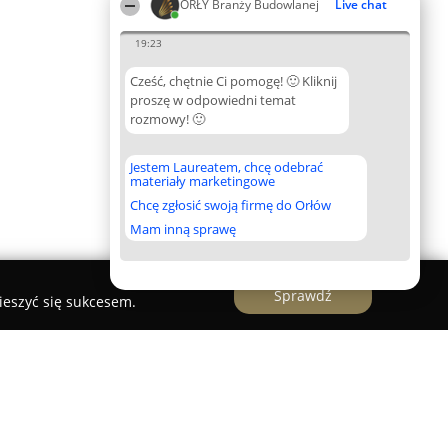
ORŁY Branży Budowlanej
Live chat
19:23
Cześć, chętnie Ci pomogę! 🙂 Kliknij
proszę w odpowiedni temat
rozmowy! 🙂
Jestem Laureatem, chcę odebrać
materiały marketingowe
Chcę zgłosić swoją firmę do Orłów
Mam inną sprawę
Sprawdź
ieszyć się sukcesem.
sługi remontowo- budowlane