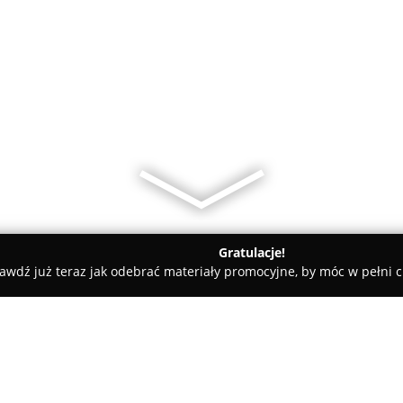
Gratulacje!
awdź już teraz jak odebrać materiały promocyjne, by móc w pełni c
towe, architekci, projektanci wnętrz - Krasocin
WA-KAR BUD U