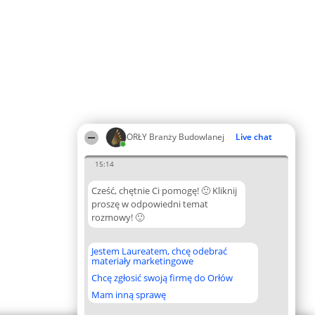
ORŁY Branży Budowlanej
Live chat
15:14
Cześć, chętnie Ci pomogę! 🙂 Kliknij
proszę w odpowiedni temat
rozmowy! 🙂
Jestem Laureatem, chcę odebrać
materiały marketingowe
Chcę zgłosić swoją firmę do Orłów
Mam inną sprawę