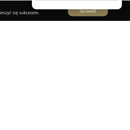
Sprawdź
ieszyć się sukcesem.
trzydziestoletnim doświadczeniem w branży
ność w Szczecinie i na terenie całego
ego. Firma specjalizuje się w świadczeniu
ie robót żelbetowych oraz murowanych,
i zbrojeniowej, prefabrykatów oraz prace
funkcję generalnego wykonawcy stanów surowych.
 przez ŻELBET jest szeroki i obejmuje zarówno
ne z garażami, jak i obiekty użyteczności
trukcje przemysłowe, inżynieryjne oraz domy