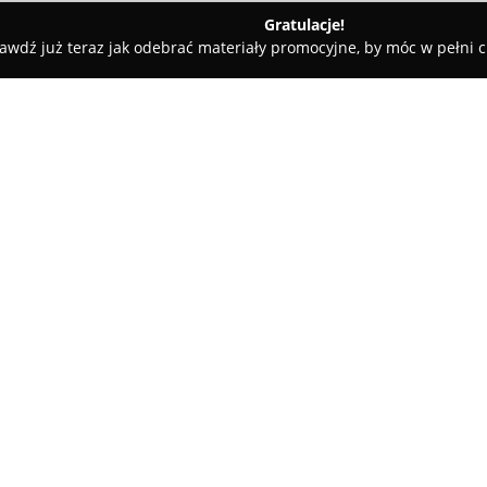
Gratulacje!
awdź już teraz jak odebrać materiały promocyjne, by móc w pełni c
towe, architekci, projektanci wnętrz - Szczecin
ŻELBET
O firmie:
ŻELBET
to przedsiębiorstwo z 
budowlanej, prowadzące działal
województwa zachodniopomorski
kompleksowych usług w zakres
obejmujących m.in. montaż stal
ciesielskie. Dodatkowo pełni 
Zakres projektów realizowanych
budynki mieszkalne wielorodzin
publicznej, zaawansowane kons