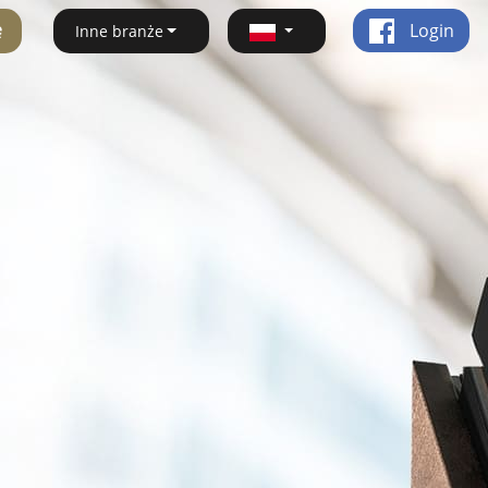
ę
Login
Inne branże