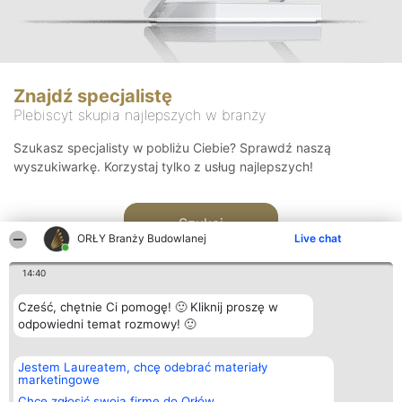
Znajdź specjalistę
Plebiscyt skupia najlepszych w branży
Szukasz specjalisty w pobliżu Ciebie? Sprawdź naszą
wyszukiwarkę. Korzystaj tylko z usług najlepszych!
Szukaj
ORŁY Branży Budowlanej
Live chat
14:40
Cześć, chętnie Ci pomogę! 🙂 Kliknij proszę w
odpowiedni temat rozmowy! 🙂
Organizator plebiscytu
Plebiscyt
Kontakt
Jestem Laureatem, chcę odebrać materiały
Bright Side Solutions sp. z o.
Laureaci
Kontakt
marketingowe
o. sp. k.
Lista
ul. Ruska 22
wszystkich
Chcę zgłosić swoją firmę do Orłów