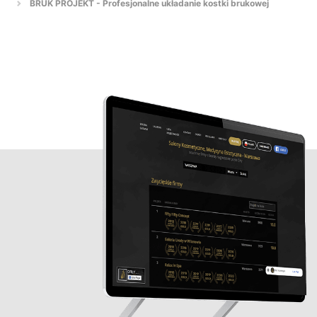
BRUK PROJEKT - Profesjonalne układanie kostki brukowej