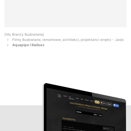
Orły Branży Budowlanej
Firmy Budowlane, remontowe, architekci, projektanci wnętrz - Jasło
Aquapipe I Kwilosz